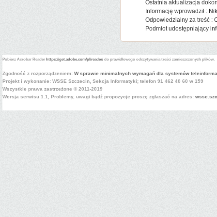
Ostatnia aktualizacja doko
Informację wprowadził :
Ni
Odpowiedzialny za treść :
C
Podmiot udostępniający inf
Pobierz Acrobar Reader
https://get.adobe.com/pl/reader/
do prawidłowego odczytywania treści zamieszczonych plików.
Zgodność z rozporządzeniem:
W sprawie minimalnych wymagań dla systemów teleinform
Projekt i wykonanie: WSSE Szczecin,
Sekcja Informatyki
; telefon 91 462 40 60 w 159
Wszystkie prawa zastrzeżone © 2011-2019
Wersja serwisu 1.1, Problemy, uwagi bądź propozycje proszę zgłaszać na adres:
wsse.szc