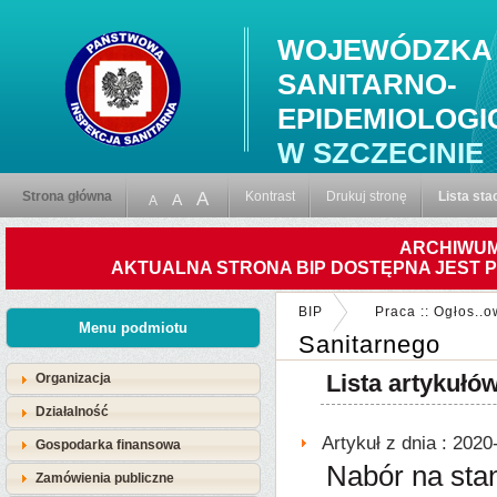
WOJEWÓDZKA 
SANITARNO-
EPIDEMIOLOGI
W SZCZECINIE
Strona główna
A
Kontrast
Drukuj stronę
Lista sta
A
A
ARCHIWUM
AKTUALNA STRONA BIP DOSTĘPNA JEST 
BIP
Praca :: Ogłos..
Menu podmiotu
Sanitarnego
Lista artykułó
Organizacja
Działalność
Artykuł z dnia : 2020
Gospodarka finansowa
Nabór na sta
Zamówienia publiczne