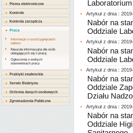
Laboratorium
Pisma elektroniczne
Kontrole
Artykuł z dnia : 2019
Nabór na sta
Kontrola zarządcza
Oddziale Lab
Praca
Informacje o rozstrzygnięciach
Artykuł z dnia : 2019
naboru
Nabór na sta
Klauzula informacyjna dla osób
ubiegających się o pracę
Oddziale Lab
Ogłoszenia o wolnych
stanowiskach pracy
Artykuł z dnia : 2019
Praktyki studenckie
Nabór na sta
Serwis Biuletynu
Oddziale Zap
Ochrona danych osobowych
Działu Nadzo
Zgromadzenia Publiczne
Artykuł z dnia : 2019
Nabór na sta
Oddziale Hig
Sanitarnego