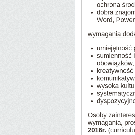
ochrona środ
dobra znajom
Word, PowerP
wymagania dod
umiejętność p
sumienność i
obowiązków,
kreatywność 
komunikatyw
wysoka kultu
systematycz
dyspozycyjno
Osoby zainteres
wymagania, pros
2016r.
(curricul